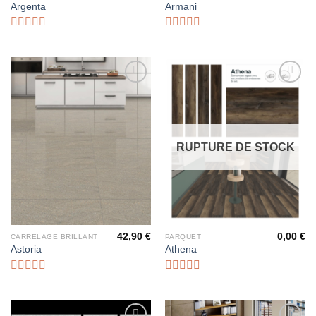
Argenta
Armani
Note
Note
0
0
sur
sur
5
5
Ajouter
Ajouter
à la liste
à la liste
d’envies
d’envies
RUPTURE DE STOCK
42,90
€
0,00
€
CARRELAGE BRILLANT
PARQUET
Astoria
Athena
Note
Note
0
0
sur
sur
5
5