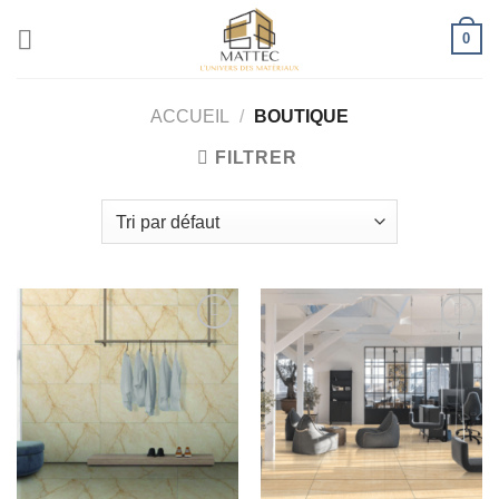
0
ACCUEIL
/
BOUTIQUE
FILTRER
Ajouter
Ajouter
à la liste
à la liste
d’envies
d’envies