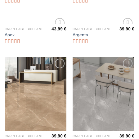
Note
Note
0
0
sur
sur
5
5
43,99
€
39,90
€
CARRELAGE BRILLANT
CARRELAGE BRILLANT
Ajouter
Ajouter
Apex
Argenta
à la liste
à la liste
d’envies
d’envies
Note
Note
0
0
sur
sur
5
5
Ajouter
Ajouter
à la liste
à la liste
d’envies
d’envies
39,90
€
39,90
€
CARRELAGE BRILLANT
CARRELAGE BRILLANT