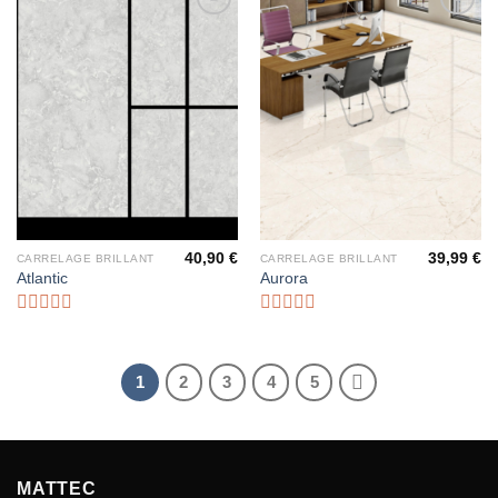
Ajouter
Ajouter
à la liste
à la liste
d’envies
d’envies
40,90
€
39,99
€
CARRELAGE BRILLANT
CARRELAGE BRILLANT
Atlantic
Aurora
Note
Note
0
0
sur
sur
1
2
3
4
5
5
5
MATTEC