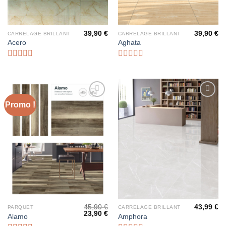
39,90
€
39,90
€
CARRELAGE BRILLANT
CARRELAGE BRILLANT
Acero
Aghata
Note
Note
0
0
sur
sur
5
5
Promo !
Ajouter
Ajouter
à la liste
à la liste
d’envies
d’envies
45,90
€
43,99
€
PARQUET
CARRELAGE BRILLANT
23,90
€
Alamo
Amphora