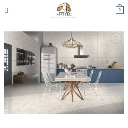
0
Ajouter
à la liste
d’envies