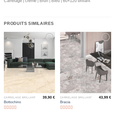
Carrelage | crème | Brun | Bleu | 60×120 brillant
PRODUITS SIMILAIRES
Ajouter
Ajouter
à la liste
à la liste
d’envies
d’envies
39,90
€
43,99
€
CARRELAGE BRILLANT
CARRELAGE BRILLANT
Bottochino
Bracia
Note
Note