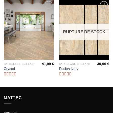
Ajouter
Ajouter
à la liste
à la liste
d’envies
d’envies
RUPTURE DE STOCK
41,99
€
39,90
€
CARRELAGE BRILLANT
CARRELAGE BRILLANT
Crystal
Fusion ivory
Note
Note
0
0
sur
sur
5
5
MATTEC
contact