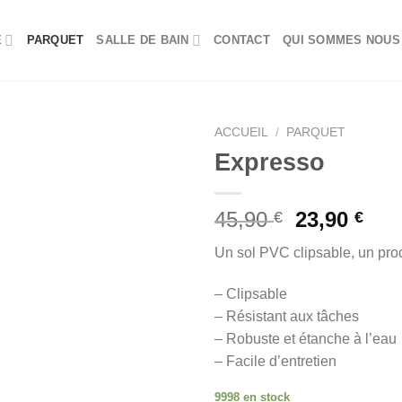
E
PARQUET
SALLE DE BAIN
CONTACT
QUI SOMMES NOUS
ACCUEIL
/
PARQUET
Expresso
Ajouter
à la liste
d’envies
45,90
23,90
€
€
Un sol PVC clipsable, un prod
– Clipsable
– Résistant aux tâches
– Robuste et étanche à l’eau
– Facile d’entretien
9998 en stock