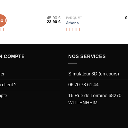
RUPTURE DE STOCK
45,90
€
0
UET
PARQUET
o !
23,90
€
Ajouter
Ajou
o
Athena
à la liste
à la l
d’envies
d’env
Note
0
sur
5
N COMPTE
NOS SERVICES
ier
Simulateur 3D (en cours)
 client ?
06 70 78 61 44
pte
16 Rue de Lorraine 68270
WITTENHEIM