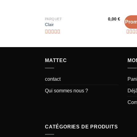
RUPTURE DE STOCK
0,00
€
PARQUET
PARQ
Prom
Ajouter
Clair
Alam
à la liste
d’envies
Note
Note
0
0
sur
sur
5
5
MATTEC
MO
contact
Pan
Qui sommes nous ?
Déjà
Com
CATÉGORIES DE PRODUITS