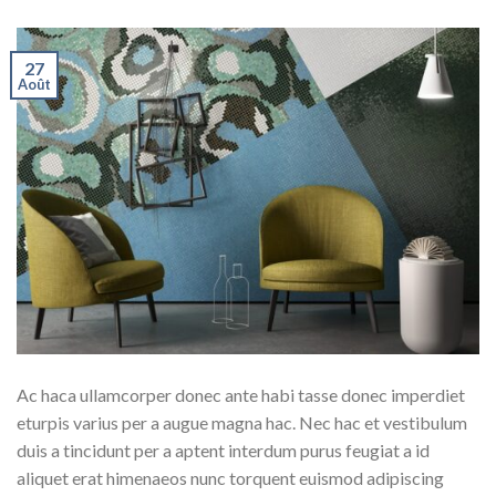
27
Août
Ac haca ullamcorper donec ante habi tasse donec imperdiet
eturpis varius per a augue magna hac. Nec hac et vestibulum
duis a tincidunt per a aptent interdum purus feugiat a id
aliquet erat himenaeos nunc torquent euismod adipiscing